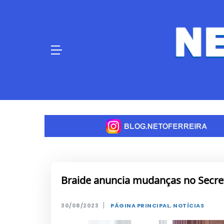
Skip
to
content
Braide anuncia mudanças no Secre
|
30/08/2023
PÁGINA PRINCIPAL
,
NOTÍCIAS