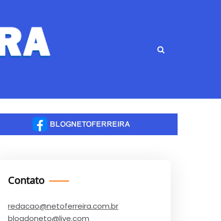
Contato
redacao@netoferreira.com.br
blogdoneto@live.com