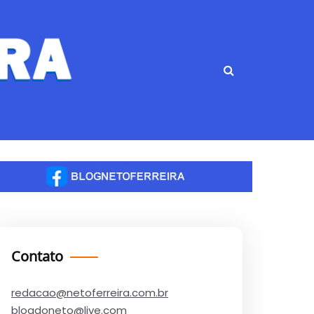
Contato
redacao@netoferreira.com.br
blogdoneto@live.com