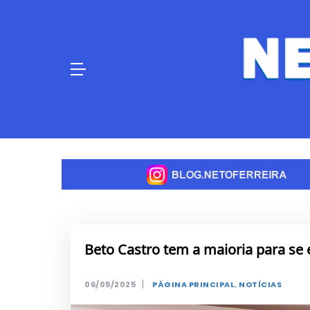
Skip
to
content
Beto Castro tem a maioria para se 
|
06/05/2025
PÁGINA PRINCIPAL
,
NOTÍCIAS