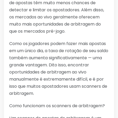
de apostas têm muito menos chances de
detectar e limitar os apostadores. Além disso,
os mercados ao vivo geralmente oferecem
muito mais oportunidades de arbitragem do
que os mercados pré-jogo.
Como os jogadores podem fazer mais apostas
em um único dia, a taxa de rotação de seu saldo
também aumenta significativamente — uma
grande vantagem. Dito isso, encontrar
oportunidades de arbitragem ao vivo
manualmente é extremamente difícil, e é por
isso que muitos apostadores usam scanners de
arbitragem.
Como funcionam os scanners de arbitragem?