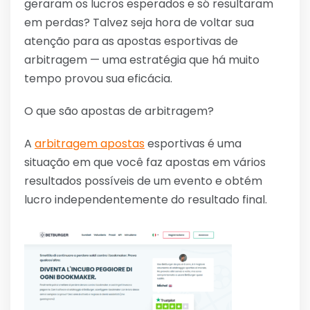
geraram os lucros esperados e só resultaram
em perdas? Talvez seja hora de voltar sua
atenção para as apostas esportivas de
arbitragem — uma estratégia que há muito
tempo provou sua eficácia.
O que são apostas de arbitragem?
A
arbitragem apostas
esportivas é uma
situação em que você faz apostas em vários
resultados possíveis de um evento e obtém
lucro independentemente do resultado final.