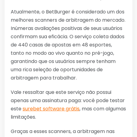
Atualmente, o BetBurger é considerado um dos
melhores scanners de arbitragem do mercado.
Inúmeras avaliações positivas de seus usuários
confirmam sua eficácia. O serviço coleta dados
de 440 casas de apostas em 48 esportes,
tanto no modo ao vivo quanto no pré-jogo,
garantindo que os usuários sempre tenham
uma rica seleção de oportunidades de
arbitragem para trabalhar.
Vale ressaltar que este serviço não possui
apenas uma assinatura paga: você pode testar
este
surebet software grátis
, mas com algumas
limitações.
Graças a esses scanners, a arbitragem nas