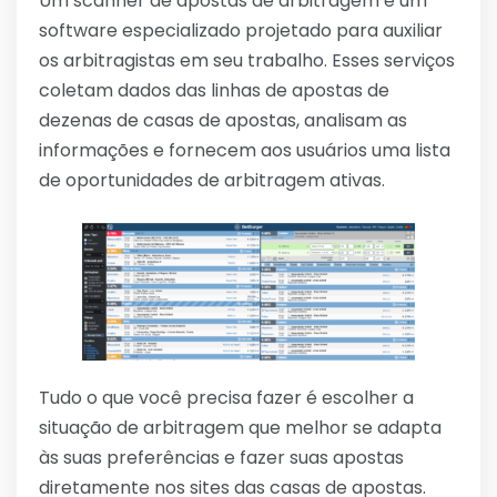
Um scanner de apostas de arbitragem é um
software especializado projetado para auxiliar
os arbitragistas em seu trabalho. Esses serviços
coletam dados das linhas de apostas de
dezenas de casas de apostas, analisam as
informações e fornecem aos usuários uma lista
de oportunidades de arbitragem ativas.
Tudo o que você precisa fazer é escolher a
situação de arbitragem que melhor se adapta
às suas preferências e fazer suas apostas
diretamente nos sites das casas de apostas.