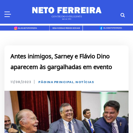
Skip
to
content
Antes inimigos, Sarney e Flávio Dino
aparecem às gargalhadas em evento
|
11/08/2023
PÁGINA PRINCIPAL
,
NOTÍCIAS