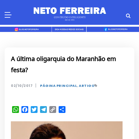
Skip
to
content
A última oligarquia do Maranhão em
festa?
|
02/10/2017
PÁGINA PRINCIPAL
,
ARTIGO
WhatsApp
Facebook
Twitter
Telegram
Copy
Share
Link