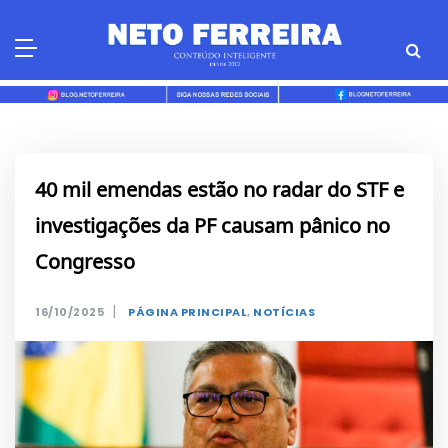
Skip
to
content
40 mil emendas estão no radar do STF e
investigações da PF causam pânico no
Congresso
|
16/10/2025
PÁGINA PRINCIPAL
,
NOTÍCIAS