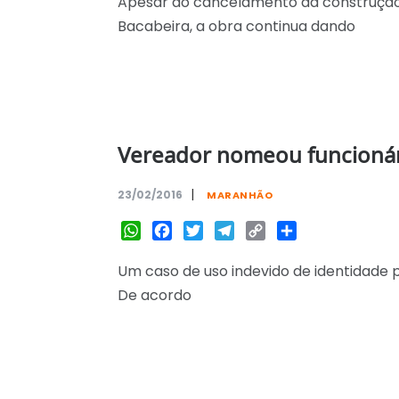
Apesar do cancelamento da construção 
Bacabeira, a obra continua dando
Vereador nomeou funcionár
|
23/02/2016
MARANHÃO
WhatsApp
Facebook
Twitter
Telegram
Copy
Share
Link
Um caso de uso indevido de identidade po
De acordo