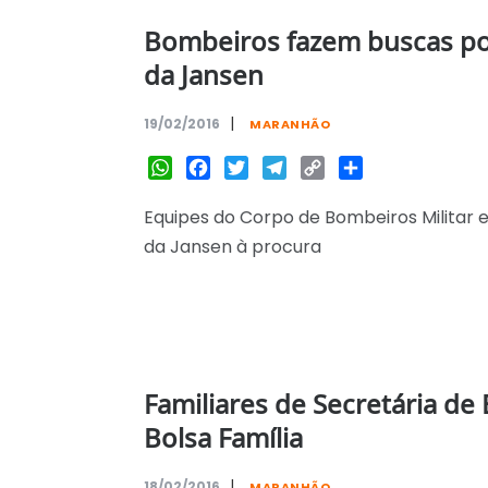
Bombeiros fazem buscas p
da Jansen
|
19/02/2016
MARANHÃO
WhatsApp
Facebook
Twitter
Telegram
Copy
Share
Link
Equipes do Corpo de Bombeiros Militar
da Jansen à procura
Familiares de Secretária d
Bolsa Família
|
18/02/2016
MARANHÃO