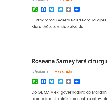
WhatsApp
Facebook
Twitter
Telegram
Copy
Share
Link
O Programa Federal Bolsa Família, apesa
Maranhão, tem sido alvo de
Roseana Sarney fará cirurgi
|
17/02/2016
MARANHÃO
WhatsApp
Facebook
Twitter
Telegram
Copy
Share
Link
Do G1, MA A ex-governadora do Maranh
procedimento cirúrgico nesta sexta-fei