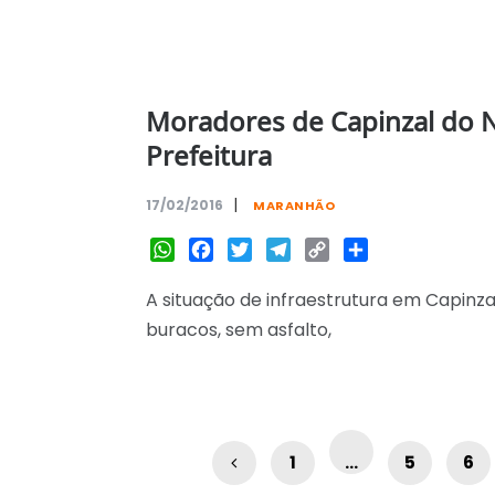
Moradores de Capinzal do 
Prefeitura
|
17/02/2016
MARANHÃO
WhatsApp
Facebook
Twitter
Telegram
Copy
Share
Link
A situação de infraestrutura em Capinza
buracos, sem asfalto,
1
…
5
6