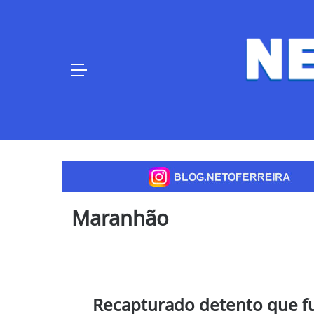
Skip
to
content
Maranhão
Recapturado detento que fu