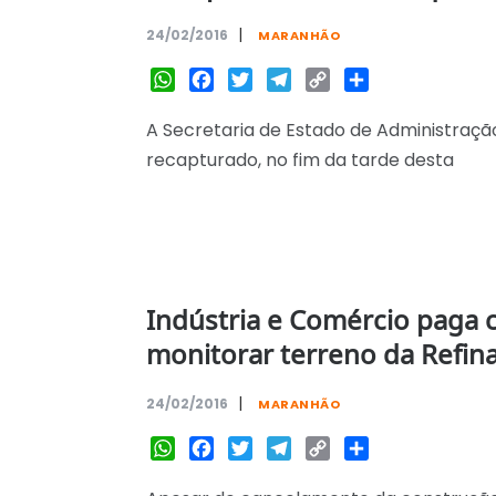
|
24/02/2016
MARANHÃO
WhatsApp
Facebook
Twitter
Telegram
Copy
Share
Link
A Secretaria de Estado de Administração
recapturado, no fim da tarde desta
Indústria e Comércio paga 
monitorar terreno da Refina
|
24/02/2016
MARANHÃO
WhatsApp
Facebook
Twitter
Telegram
Copy
Share
Link